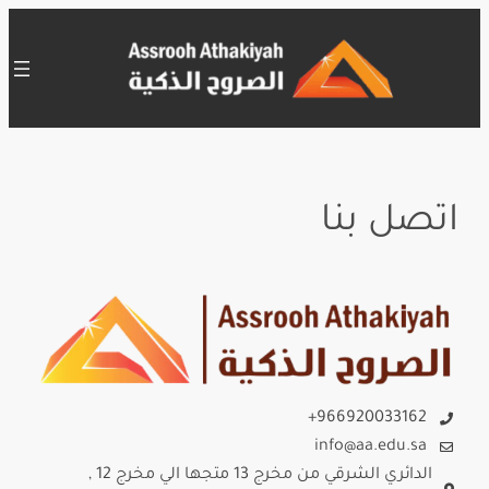
تخطى
إلى
المحتوى
اتصل بنا
966920033162+
info@aa.edu.sa
الدائري الشرقي من مخرج 13 متجها الي مخرج 12 ,